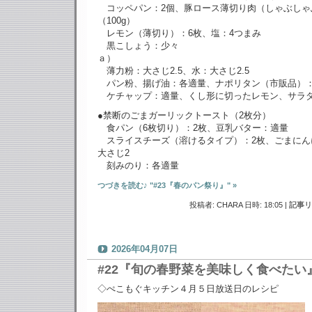
コッペパン：2個、豚ロース薄切り肉（しゃぶしゃ
（100g）
レモン（薄切り）：6枚、塩：4つまみ
黒こしょう：少々
ａ）
薄力粉：大さじ2.5、水：大さじ2.5
パン粉、揚げ油：各適量、ナポリタン（市販品）：1
ケチャップ：適量、くし形に切ったレモン、サラ
●禁断のごまガーリックトースト（2枚分）
食パン（6枚切り）：2枚、豆乳バター：適量
スライスチーズ（溶けるタイプ）：2枚、ごまにん
大さじ2
刻みのり：各適量
つづきを読む♪ "#23『春のパン祭り』" »
投稿者: CHARA 日時: 18:05
|
記事リ
2026年04月07日
#22『旬の春野菜を美味しく食べたい
◇ぺこもぐキッチン４月５日放送日のレシピ