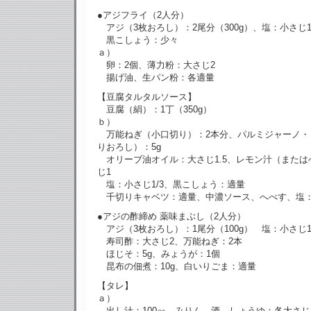
●アジフライ（2人分）
アジ（3枚おろし）：2尾分（300g）、塩：小さじ1
黒こしょう：少々
ａ）
卵：2個、薄力粉：大さじ2
揚げ油、生パン粉：各適量
【豆腐タルタルソース】
豆腐（絹）：1丁（350g）
ｂ）
万能ねぎ（小口切り）：2本分、パルミジャーノ・
りおろし）：5g
オリーブ油オイル：大さじ1.5、レモン汁（または
じ1
塩：小さじ1/3、黒こしょう：適量
千切りキャベツ：適量、中濃ソース、へべす、塩
●アジの酢締め 薬味まぶし（2人分）
アジ（3枚おろし）：1尾分（100g） 塩：小さじ1
寿司酢：大さじ2、万能ねぎ：2本
ほじそ：5g、みょうが：1個
昆布の佃煮：10g、白いりごま：適量
【タレ】
ａ）
出し汁：100㏄、みりん、酒、しょうゆ：各大さじ1