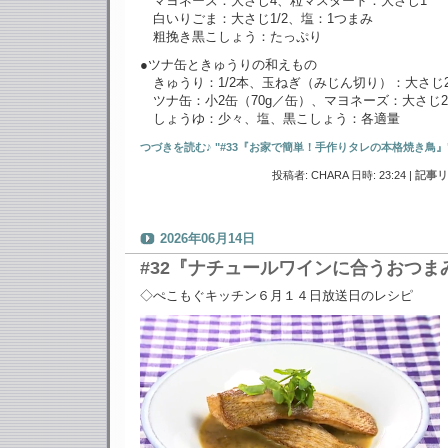
マヨネーズ：大さじ4、粒マスタード：大さじ1
白いりごま：大さじ1/2、塩：1つまみ
粗挽き黒こしょう：たっぷり
●ツナ缶ときゅうりの和えもの
きゅうり：1/2本、玉ねぎ（みじん切り）：大さじ
ツナ缶：小2缶（70g／缶）、マヨネーズ：大さじ2
しょうゆ：少々、塩、黒こしょう：各適量
つづきを読む♪ "#33『お家で簡単！手作りタレの本格焼き鳥』"
投稿者: CHARA 日時: 23:24
|
記事リ
2026年06月14日
#32『ナチュールワインに合うおつま
◇ぺこもぐキッチン６月１４日放送日のレシピ