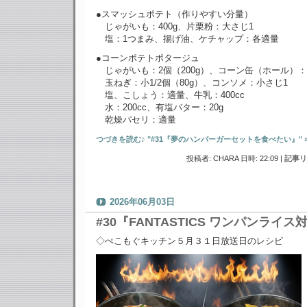
●スマッシュポテト（作りやすい分量）
じゃがいも：400g、片栗粉：大さじ1
塩：1つまみ、揚げ油、ケチャップ：各適量
●コーンポテトポタージュ
じゃがいも：2個（200g）、コーン缶（ホール）：1
玉ねぎ：小1/2個（80g）、コンソメ：小さじ1
塩、こしょう：適量、牛乳：400cc
水：200cc、有塩バター：20g
乾燥パセリ：適量
つづきを読む♪ "#31『夢のハンバーガーセットを食べたい』" 
投稿者: CHARA 日時: 22:09
|
記事リ
2026年06月03日
#30『FANTASTICS ワンパンライス
◇ぺこもぐキッチン５月３１日放送日のレシピ