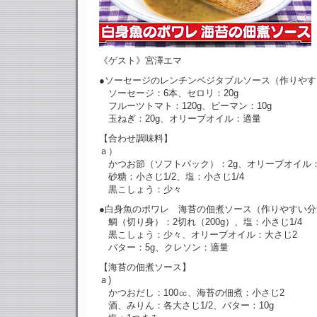
《ゲスト》宮澤エマ
●ソーセージのレンチンベジタブルソース（作りやす
ソーセージ：6本、セロリ：20g
フルーツトマト：120g、ピーマン：10g
玉ねぎ：20g、オリーブオイル：適量
【合わせ調味料】
ａ）
かつお節（ソフトパック）：2g、オリーブオイル：
砂糖：小さじ1/2、塩：小さじ1/4
黒こしょう：少々
●白身魚のポワレ 海苔の佃煮ソース（作りやすい分
鯛（切り身）：2切れ（200g）、塩：小さじ1/4
黒こしょう：少々、オリーブオイル：大さじ2
バター：5g、クレソン：適量
【海苔の佃煮ソース】
ａ)
かつおだし：100㏄、海苔の佃煮：小さじ2
酒、みりん：各大さじ1/2、バター：10g