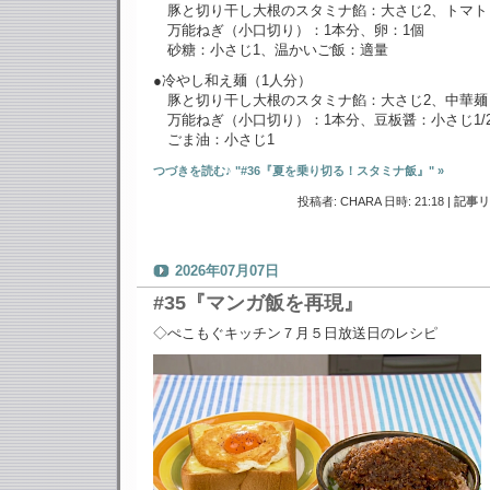
豚と切り干し大根のスタミナ餡：大さじ2、トマト
万能ねぎ（小口切り）：1本分、卵：1個
砂糖：小さじ1、温かいご飯：適量
●冷やし和え麺（1人分）
豚と切り干し大根のスタミナ餡：大さじ2、中華麺
万能ねぎ（小口切り）：1本分、豆板醤：小さじ1/
ごま油：小さじ1
つづきを読む♪ "#36『夏を乗り切る！スタミナ飯』" »
投稿者: CHARA 日時: 21:18
|
記事リ
2026年07月07日
#35『マンガ飯を再現』
◇ぺこもぐキッチン７月５日放送日のレシピ