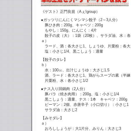
《ゲスト》正門良規（Aぇ!group）
●ガッツリにんにくマシマシ餃子（2～3人分）
豚ひき肉：200g、キャベツ：200g
もやし：150g、にんにく：4片
餃子の皮（大）：1袋（20枚）、サラダ油、水：
ａ）
ラード、酒：各大さじ1、しょうゆ、片栗粉：各大さ
塩：小さじ1/4、黒こしょう：適量
【餃子のタレ】
ｂ）
水：100㏄、出汁じょうゆ：大さじ1.5
酒、ラード：各大さじ1、鶏がらスープの素（半練
片栗粉、水：各小さじ1/2
●ナス入り回鍋肉（2人分）
豚バラ（焼き肉用）：200g、塩：小さじ1/4
黒こしょう：適量、ナス：1本 キャベツ：200g
ピーマン：2個、赤唐辛子（小口切り）：小さじ1
サラダ油：大さじ2
【みそダレ】
ａ）
おろししょうが：大1片分、みりん：大さじ3