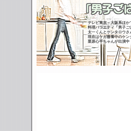
テレビ東京・大阪系ほか
料理バラエティ「男子ご
太一くんとケンタロウさ
現在はケガ療養中のケン
栗原心平ちゃんが出演中