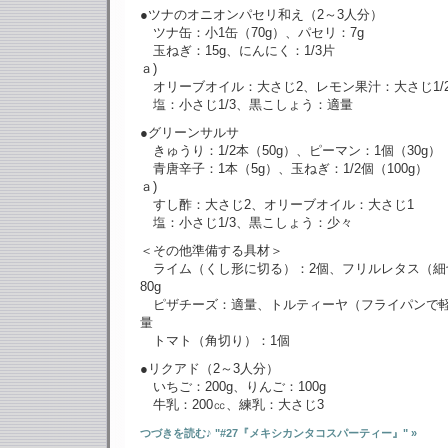
●ツナのオニオンパセリ和え（2～3人分）
ツナ缶：小1缶（70g）、パセリ：7g
玉ねぎ：15g、にんにく：1/3片
ａ)
オリーブオイル：大さじ2、レモン果汁：大さじ1/
塩：小さじ1/3、黒こしょう：適量
●グリーンサルサ
きゅうり：1/2本（50g）、ピーマン：1個（30g）
青唐辛子：1本（5g）、玉ねぎ：1/2個（100g）
ａ)
すし酢：大さじ2、オリーブオイル：大さじ1
塩：小さじ1/3、黒こしょう：少々
＜その他準備する具材＞
ライム（くし形に切る）：2個、フリルレタス（細
80g
ピザチーズ：適量、トルティーヤ（フライパンで
量
トマト（角切り）：1個
●リクアド（2～3人分）
いちご：200g、りんご：100g
牛乳：200㏄、練乳：大さじ3
つづきを読む♪ "#27『メキシカンタコスパーティー』" »