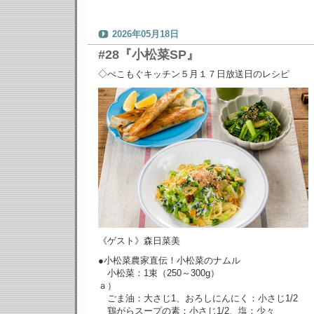
2026年05月18日
#28『小松菜SP』
◇ぺこもぐキッチン５月１７日放送日のレシピ
《ゲスト》森日菜美
●小松菜農家直伝！小松菜のナムル
小松菜：1束（250～300g）
ａ）
ごま油：大さじ1、おろしにんにく：小さじ1/2
鶏がらスープの素：小さじ1/2、塩：少々