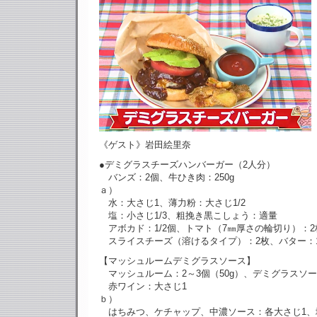
《ゲスト》岩田絵里奈
●デミグラスチーズハンバーガー（2人分）
バンズ：2個、牛ひき肉：250g
ａ）
水：大さじ1、薄力粉：大さじ1/2
塩：小さじ1/3、粗挽き黒こしょう：適量
アボカド：1/2個、トマト（7㎜厚さの輪切り）：2
スライスチーズ（溶けるタイプ）：2枚、バター：1
【マッシュルームデミグラスソース】
マッシュルーム：2～3個（50g）、デミグラスソー
赤ワイン：大さじ1
ｂ）
はちみつ、ケチャップ、中濃ソース：各大さじ1、塩