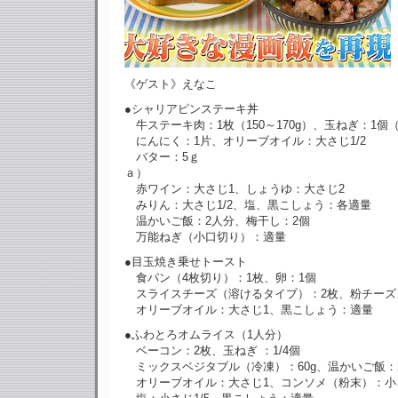
《ゲスト》えなこ
●シャリアピンステーキ丼
牛ステーキ肉：1枚（150～170g）、玉ねぎ：1個（3
にんにく：1片、オリーブオイル：大さじ1/2
バター：5ｇ
ａ）
赤ワイン：大さじ1、しょうゆ：大さじ2
みりん：大さじ1/2、塩、黒こしょう：各適量
温かいご飯：2人分、梅干し：2個
万能ねぎ（小口切り）：適量
●目玉焼き乗せトースト
食パン（4枚切り）：1枚、卵：1個
スライスチーズ（溶けるタイプ）：2枚、粉チーズ
オリーブオイル：大さじ1、黒こしょう：適量
●ふわとろオムライス（1人分）
ベーコン：2枚、玉ねぎ ：1/4個
ミックスベジタブル（冷凍）：60g、温かいご飯：2
オリーブオイル：大さじ1、コンソメ（粉末）：小さ