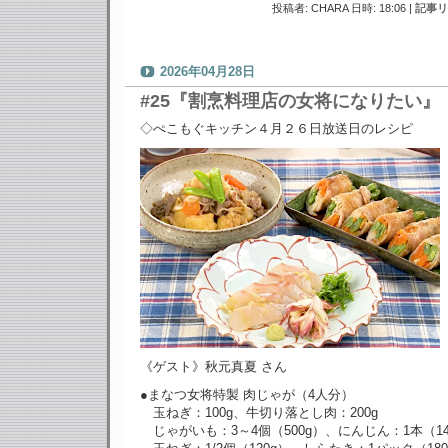
投稿者: CHARA 日時: 18:06
|
記事リ
2026年04月28日
#25『割烹料理店の女将になりたい』
◇ぺこもぐキッチン４月２６日放送日のレシピ
《ゲスト》秋元真夏 さん
●まなつ女将特製 肉じゃが（4人分）
玉ねぎ：100g、牛切り落とし肉：200g
じゃがいも：3～4個（500g）、にんじん：1本（14