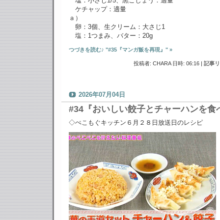
塩：小さじ1/5、黒こしょう：適量
ケチャップ：適量
ａ）
卵：3個、生クリーム：大さじ1
塩：1つまみ、バター：20g
つづきを読む♪ "#35『マンガ飯を再現』" »
投稿者: CHARA 日時: 06:16
|
記事リ
2026年07月04日
#34『おいしい餃子とチャーハンを食
◇ぺこもぐキッチン６月２８日放送日のレシピ