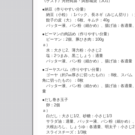
《ゲスト》河野純喜・與那城奨（JO1）
●納豆（作りやすい分量）
納豆（小粒）：1パック、長ネギ（みじん切り）：
餃子の皮（大）：6枚、キムチ：40g
バッター液、パン粉（細かめ）、揚げ油：各適量
●ピーマンの肉詰め（作りやすい分量）
ピーマン：2個、豚ひき肉：100g
ａ）
水：大さじ2、薄力粉：小さじ2
塩：2つまみ、黒こしょう：適量
バッター液、パン粉（細かめ）、揚げ油：各適量
●ゴーヤスパム（作りやすい分量）
ゴーヤ（約7㎜厚さに切ったもの）：8枚、スパム（
角に切ったもの）：8枚
バッター液、パン粉（細かめ）、揚げ油：各適量
量
●だし巻き玉子
卵：2個
ａ）
白だし：大さじ1/2、砂糖：小さじ1/3
サラダ油：適量、バッター液、パン粉（細かめ）
大根おろし、しょうゆ：各適量、明太子：小さじ2
スライスチーズ：1/3枚