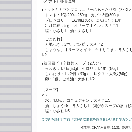
《ゲスト》後藤真希
●トマトとカブとブロッコリーのあっさり煮（2～3
トマト：1個(200～250g)、カブ：3個(300g)
ブロッコリー：1/2個(130g)、にんにく：1片
出汁昆布：5ｇ、オリーブオイル：大さじ1
塩：小さじ1、酒：大さじ1
【ごまだれ】
万能ねぎ：2本、パン粉：大さじ2
しょうゆ、オリーブオイル、白すりごま：各大さじ
1/2
●韓国風ピリ辛野菜スープ（2人分）
玉ねぎ：1/4個(50g)、セロリ：1/4本（50g）
しいたけ：1～2個（30g）、レタス：大3枚(50g)
卵：1個、ごま油：大さじ1/2
【スープ】
ａ）
水：400㏄、コチュジャン：大さじ1.5
酒、しょうゆ：各大さじ1、鶏がらスープの素（顆粒
塩：小さじ1/5
つづきを読む♪ "#29『大好きな野菜を超超超いい感じでガツガツ
投稿者: CHARA 日時: 12:31
|
記事リ