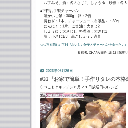
八丁みそ、酒：各大さじ2、しょうゆ、砂糖：各大
●正門お手製チャーハン
温かいご飯：300g、卵：2個
長ねぎ：1本、チャーシュー（市販品）：80g
にんにく：1片、ごま油：大さじ2
しょうゆ：大さじ1、料理酒：大さじ2
塩：小さじ1/3、黒こしょう：適量
つづきを読む♪ "#34『おいしい餃子とチャーハンを食べたい』"
投稿者: CHARA 日時: 18:22
|
記事リ
2026年06月26日
#33『お家で簡単！手作りタレの本格
◇ぺこもぐキッチン６月２１日放送日のレシピ