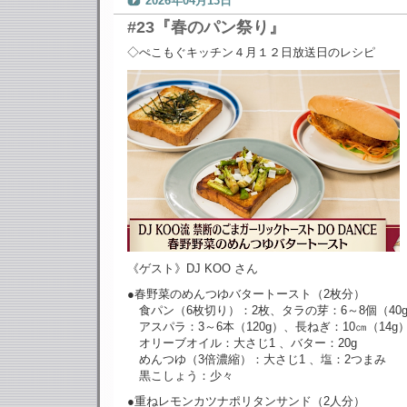
2026年04月13日
#23『春のパン祭り』
◇ぺこもぐキッチン４月１２日放送日のレシピ
《ゲスト》DJ KOO さん
●春野菜のめんつゆバタートースト（2枚分）
食パン（6枚切り）：2枚、タラの芽：6～8個（40
アスパラ：3～6本（120g）、長ねぎ：10㎝（14g
オリーブオイル：大さじ1 、バター：20g
めんつゆ（3倍濃縮）：大さじ1 、塩：2つまみ
黒こしょう：少々
●重ねレモンカツナポリタンサンド（2人分）