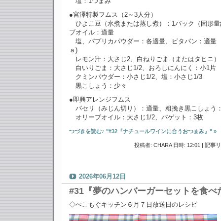
塩：1つまみ
●宮澤特製フムス（2～3人分）
ひよこ豆（水煮または蒸し煮）：1パック（固形量約
ブオイル：適量
塩、パプリカパウダー：各適量、ピタパン：
ａ)
レモン汁：大さじ2、白ねりごま（またはタヒニ）
白いりごま：大さじ1/2、おろしにんにく：小1片
クミンパウダー：小さじ1/2、塩：小さじ1/3
黒こしょう：少々
●即興アレンジフムス
パセリ（みじん切り）：適量、粗挽き黒こしょう
オリーブオイル：大さじ1/2、バゲット：3枚
つづきを読む♪ "#32『ナチュールワインに合うおつまみ』" »
投稿者: CHARA 日時: 12:01
|
記事リ
2026年06月12日
#31『夢のハンバーガーセットを食べ
◇ぺこもぐキッチン６月７日放送日のレシピ