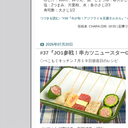
塩：2つまみ、片栗粉、水：各小さじ2/3
寿司酢：大さじ1/2
つづきを読む♪ "#38『今が旬！アジフライ＆豆腐タルタル』" 
投稿者: CHARA 日時: 18:55
|
記事リ
2026年07月20日
#37『JO1参戦！串カツニュースター
◇ぺこもぐキッチン７月１９日放送日のレシピ