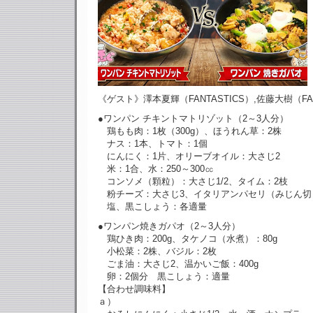
《ゲスト》澤本夏輝（FANTASTICS）,佐藤大樹（FAN
●ワンパン チキントマトリゾット（2～3人分）
鶏もも肉：1枚（300g）、ほうれん草：2株
ナス：1本、トマト：1個
にんにく：1片、オリーブオイル：大さじ2
米：1合、水：250～300㏄
コンソメ（顆粒）：大さじ1/2、タイム：2枝
粉チーズ：大さじ3、イタリアンパセリ（みじん切
塩、黒こしょう：各適量
●ワンパン焼きガパオ（2～3人分）
鶏ひき肉：200g、タケノコ（水煮）：80g
小松菜：2株、バジル：2枚
ごま油：大さじ2、温かいご飯：400g
卵：2個分 黒こしょう：適量
【合わせ調味料】
ａ）