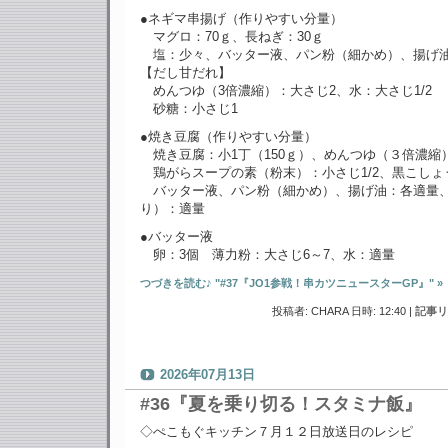
●ネギマ串揚げ（作りやすい分量）
マグロ：70ｇ、長ねぎ：30ｇ
塩：少々、バッター液、パン粉（細かめ）、揚げ
【だし甘だれ】
めんつゆ（3倍濃縮）：大さじ2、水：大さじ1/2
砂糖：小さじ1
●焼き豆腐（作りやすい分量）
焼き豆腐：小1丁（150ｇ）、めんつゆ（３倍濃縮）
鶏がらスープの素（粉末）：小さじ1/2、黒こしょ
バッター液、パン粉（細かめ）、揚げ油：各適量
り）：適量
●バッター液
卵：3個 薄力粉：大さじ6～7、水：適量
つづきを読む♪ "#37『JO1参戦！串カツニュースターGP』" »
投稿者: CHARA 日時: 12:40
|
記事リ
2026年07月13日
#36『夏を乗り切る！スタミナ飯』
◇ぺこもぐキッチン７月１２日放送日のレシピ