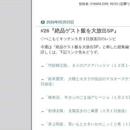
投稿者: CHARA 日時: 09:53
|
記事リ
2026年05月03日
#26『絶品ゲスト飯を大放出SP』
◇ぺこもぐキッチン５月３日放送日のレシピ
今週は『絶品ゲスト飯を大放出SP』と称した総集編
詳しくは、下記リンク先をどうぞ。
→
「竹財輝之助」 タイのアクアパッツァ（１２月１
→
「鈴木愛理」 大根とホタテの缶詰のマヨネーズサ
日放送）
→
「橋本涼」 牛タンのごま油アヒージョ（１月２５
→
「杉浦太陽」 太陽流きのこ麻婆（２月１日放送）
→
「井上咲楽」 里いもとさきいかのこっくり煮（１