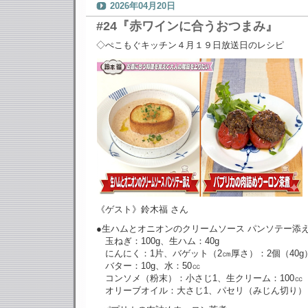
2026年04月20日
#24『赤ワインに合うおつまみ』
◇ぺこもぐキッチン４月１９日放送日のレシピ
《ゲスト》鈴木福 さん
●生ハムとオニオンのクリームソース パンソテー添
玉ねぎ：100g、生ハム：40g
にんにく：1片、バゲット（2㎝厚さ）：2個（40g
バター：10g、水：50㏄
コンソメ（粉末）：小さじ1、生クリーム：100㏄
オリーブオイル：大さじ1、パセリ（みじん切り）