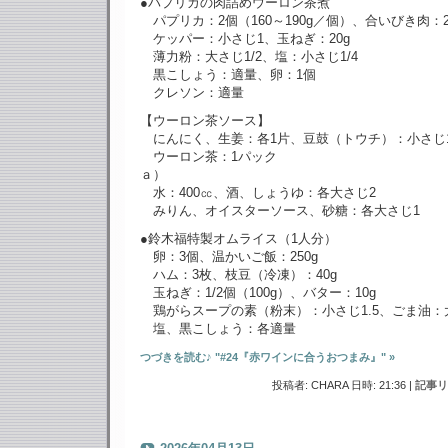
●パプリカの肉詰めウーロン茶煮
パプリカ：2個（160～190g／個）、合いびき肉：2
ケッパー：小さじ1、玉ねぎ：20g
薄力粉：大さじ1/2、塩：小さじ1/4
黒こしょう：適量、卵：1個
クレソン：適量
【ウーロン茶ソース】
にんにく、生姜：各1片、豆鼓（トウチ）：小さじ
ウーロン茶：1パック
ａ）
水：400㏄、酒、しょうゆ：各大さじ2
みりん、オイスターソース、砂糖：各大さじ1
●鈴木福特製オムライス（1人分）
卵：3個、温かいご飯：250g
ハム：3枚、枝豆（冷凍）：40g
玉ねぎ：1/2個（100g）、バター：10g
鶏がらスープの素（粉末）：小さじ1.5、ごま油：
塩、黒こしょう：各適量
つづきを読む♪ "#24『赤ワインに合うおつまみ』" »
投稿者: CHARA 日時: 21:36
|
記事リ