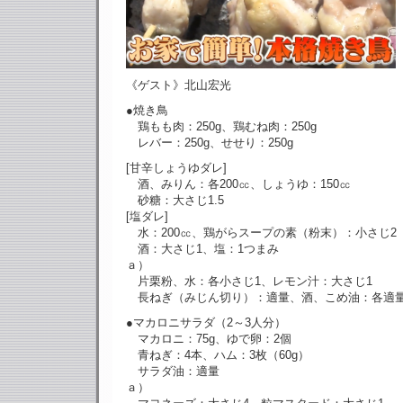
《ゲスト》北山宏光
●焼き鳥
鶏もも肉：250g、鶏むね肉：250g
レバー：250g、せせり：250g
[甘辛しょうゆダレ]
酒、みりん：各200㏄、しょうゆ：150㏄
砂糖：大さじ1.5
[塩ダレ]
水：200㏄、鶏がらスープの素（粉末）：小さじ2
酒：大さじ1、塩：1つまみ
ａ）
片栗粉、水：各小さじ1、レモン汁：大さじ1
長ねぎ（みじん切り）：適量、酒、こめ油：各適
●マカロニサラダ（2～3人分）
マカロニ：75g、ゆで卵：2個
青ねぎ：4本、ハム：3枚（60g）
サラダ油：適量
ａ）