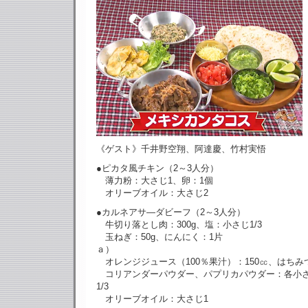
《ゲスト》千井野空翔、阿達慶、竹村実悟
●ピカタ風チキン（2～3人分）
薄力粉：大さじ1、卵：1個
オリーブオイル：大さじ2
●カルネアサ―ダビーフ（2～3人分）
牛切り落とし肉：300g、塩：小さじ1/3
玉ねぎ：50g、にんにく：1片
ａ）
オレンジジュース（100％果汁）：150㏄、はちみつ
コリアンダーパウダー、パプリカパウダー：各小さ
1/3
オリーブオイル：大さじ1