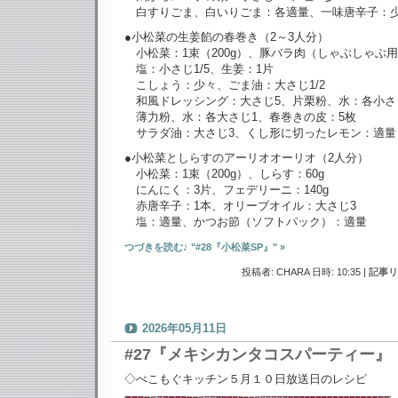
白すりごま、白いりごま：各適量、一味唐辛子：
●小松菜の生姜餡の春巻き（2～3人分）
小松菜：1束（200g）、豚バラ肉（しゃぶしゃぶ用）
塩：小さじ1/5、生姜：1片
こしょう：少々、ごま油：大さじ1/2
和風ドレッシング：大さじ5、片栗粉、水：各小さ
薄力粉、水：各大さじ1、春巻きの皮：5枚
サラダ油：大さじ3、くし形に切ったレモン：適量
●小松菜としらすのアーリオオーリオ（2人分）
小松菜：1束（200g）、しらす：60g
にんにく：3片、フェデリーニ：140g
赤唐辛子：1本、オリーブオイル：大さじ3
塩：適量、かつお節（ソフトパック）：適量
つづきを読む♪ "#28『小松菜SP』" »
投稿者: CHARA 日時: 10:35
|
記事リ
2026年05月11日
#27『メキシカンタコスパーティー』
◇ぺこもぐキッチン５月１０日放送日のレシピ