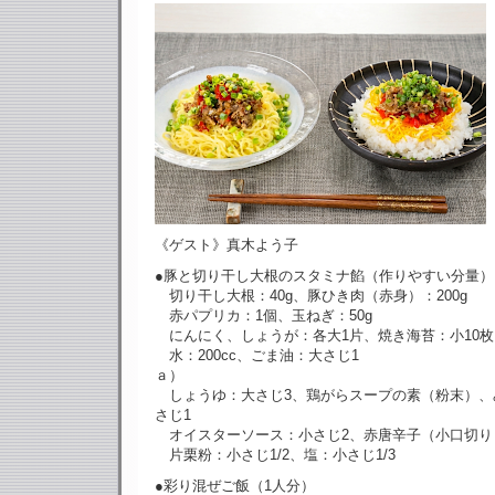
《ゲスト》真木よう子
●豚と切り干し大根のスタミナ餡（作りやすい分量）
切り干し大根：40g、豚ひき肉（赤身）：200g
赤パプリカ：1個、玉ねぎ：50g
にんにく、しょうが：各大1片、焼き海苔：小10枚
水：200cc、ごま油：大さじ1
ａ）
しょうゆ：大さじ3、鶏がらスープの素（粉末）、
さじ1
オイスターソース：小さじ2、赤唐辛子（小口切り
片栗粉：小さじ1/2、塩：小さじ1/3
●彩り混ぜご飯（1人分）