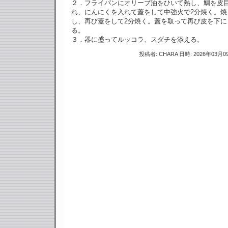
２．フライパンにオリーブ油をひいて熱し、鯛を皮
れ、にんにくを入れて蓋をして中強火で2分焼く。焼
し、再び蓋をして2分焼く。蓋を取って再び皮を下に
る。
３．器に盛ってルッコラ、スダチを添える。
投稿者: CHARA 日時: 2026年03月09