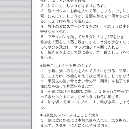
揉む。出てきた水分を絞る。
２．にんにく、しょうがはすりおろす。
３．別のボウルにお肉を入れて黒こしょう、ごま油
素、にんにく、しょうが、甘酒を加えて一回サッと
る。しょうゆを加えて混ぜる。
４．餃子の皮にスプーンで３をのせ、包むように半
寄せながら包む。
５．フライパンを熱してサラダ油大さじ1/2をひき
量加えて蓋をして蒸し焼きにする。水分が少なくな
って水分を飛ばし、サラダ油少々を回し入れる
６．焼き目を上にして器に盛る。酢、白こしょうを
食べる。
■旨辛こしょう手羽先 心ちゃん
１．小鍋に酒、みりんを入れて強火にかける。半量
る。しょうゆ、砂糖を加えてひと煮する。しっか
２．手羽先の細い骨と太い骨の間（靱帯）を包丁で
側に塩を振って片栗粉をまぶす。
３．小鍋に揚げ油を180℃に熱し、２を入れて中火
ってきたらたまに返しながらきつね色に揚げる。
４．油を切ってボウルに入れ、１、粗びき黒こしょ
る。
■白身魚のスパイス白こしょう焼き
１．鯛は皮に斜めに２本切れ目を入れる。塩を振る
まぶす。スダチ、にんにくは半分に切る。