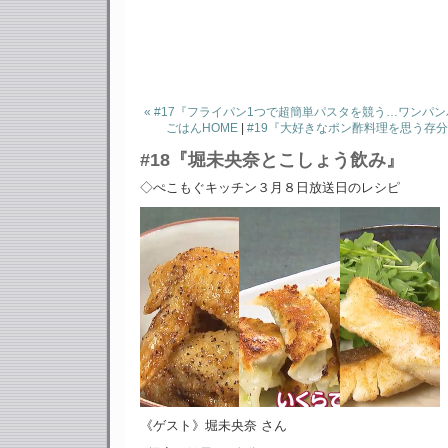
« #17『フライパン1つで超簡単パスタを競う…ワンパ
ごはんHOME
|
#19『大好きなポン酢料理を思う存分
#18『堀未央奈とこしょう飲み』
◇ぺこもぐキッチン３月８日放送日のレシピ
《ゲスト》堀未央奈 さん