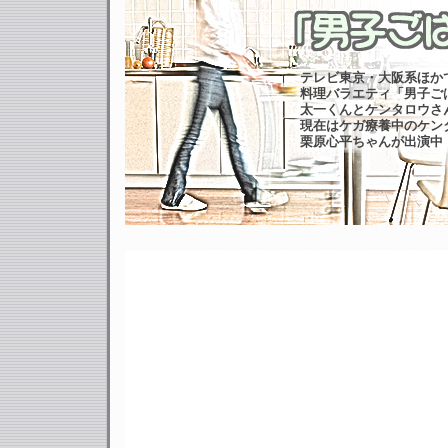
テレビ東京・大阪系ほか
料理バラエティ「男子ご
太一くんとケンタロウさ
現在はケガ療養中のケン
栗原心平ちゃんが出演中