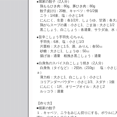
●堀家の餃子（2人分）
鶏ももひき肉：80g、豚ひき肉：80g
餃子皮(小)：20枚、キャベツ：中1/2個
ニラ：1/4束、塩：小さじ1/4
にんにく、生姜：各1/2片、しょうゆ、甘酒：各大
鶏がらスープの素：小さじ1、ごま油：大さじ1/2
黒こしょう、白こしょう：各適量、サラダ油、水
●旨辛こしょう手羽先 心ちゃん
手羽先：6本、塩：小さじ1/3
片栗粉：大さじ1.5、酒、みりん：各50㏄
砂糖：大さじ1、しょうゆ：50㏄
揚げ油：適量 粗挽き黒こしょう：適量
●白身魚のスパイス白こしょう焼き（2人分）
白身魚（タイなど）：2切れ（210g） 塩：小さじ
ａ）
薄力粉：大さじ1、白こしょう：小さじ1
コリアンダーパウダー：小さじ1/3、スダチ：1個
にんにく：1片、オリーブオイル：大さじ2
ルッコラ：適量
【作り方】
■堀家の餃子
１．キャベツ、ニラをみじん切りにする。ボウルに