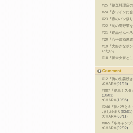
#25『割烹料理店
#24『赤ワインに
#23『春のパン祭
#22『旬の春野菜
#21『絶品せんべ
#20『心平居酒屋道
#19『大好きなポ
いたい』
#18『堀未央奈と
Comment
#12『俺の生姜焼
:CHARA
(01/25)
#887『簡単！ス
(10/03)
:CHARA
(10/06)
#246『豚バラと
:ましゆまり
(03/01)
:CHARA
(03/11)
#865『冬キャンプ
:CHARA
(02/02)