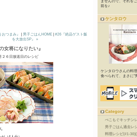
ませんので、それをご
前を♪
ケンタロウ
合うおつまみ』
|
男子ごはんHOME
|
#26『絶品ゲスト飯
を大放出SP』 »
店の女将になりたい』
月２６日放送日のレシピ
ケンタロウさんの料
食べられて、まさに"
Category
ぺこもぐキッチンレシピ
男子ごはん過去レシ
ん
料理レシピ(#1-30)[
ゃが（4人分）