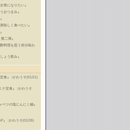
の女将になりたい』
合うおつまみ』
り』
を美味しく食べたい』
ろ』
 第二弾』
ン酢料理を思う存分味わ
こしょう飲み』
き定食』
:かわうそ
(01/21)
タミナ定食』
:かわうそ
キャベツの塩にんにく鍋』
SP』
:かわうそ
(01/26)