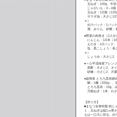
玉ねぎ：100g、牛切
じゃがいも：3～4個（
玉ねぎ：1/2個（120
サラダ油：大さじ1/
ａ）
出汁パック：1パック
酒、みりん、砂糖：各
●野菜の肉巻き（2人分
にんじん：1/2本（1
えのき：1/2パック、
塩、黒こしょう：各
ａ）
しょうゆ：大さじ2、
●＜心平流味変アレンジ＞
黒酢：大さじ2、オイ
砂糖：小さじ2、片栗粉
●超簡単 とろろ昆布締
鯛：1柵（200g）、塩
とろろ昆布：10g、み
万能ねぎ：1本、わさ
【作り方】
■まなつ女将特製 肉じ
１．玉ねぎは縦1㎝厚
もは一口大に切る。白