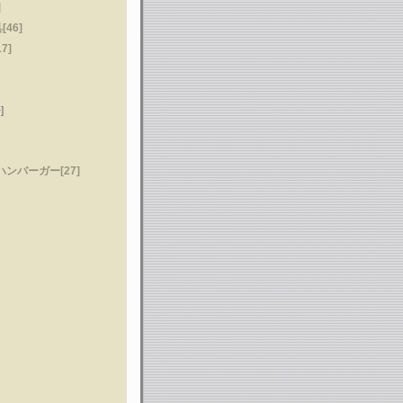
]
46]
7]
]
ンバーガー[27]