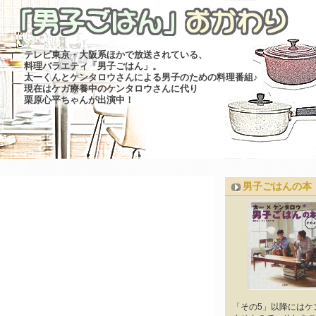
テレビ東京・大阪系ほかで放送されている、
料理バラエティ「男子ごはん」。
太一くんとケンタロウさんによる男子のための料理番組♪
現在はケガ療養中のケンタロウさんに代り
栗原心平ちゃんが出演中！
男子ごはんの本
「その5」以降にはケ