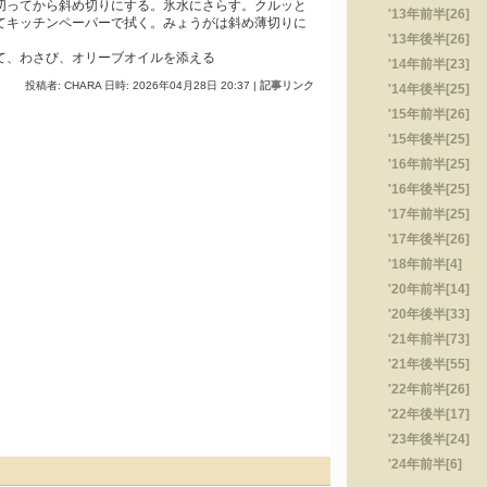
切ってから斜め切りにする。氷水にさらす。クルッと
'13年前半[26]
てキッチンペーパーで拭く。みょうがは斜め薄切りに
'13年後半[26]
て、わさび、オリーブオイルを添える
'14年前半[23]
投稿者: CHARA 日時: 2026年04月28日 20:37
|
記事リンク
'14年後半[25]
'15年前半[26]
'15年後半[25]
'16年前半[25]
'16年後半[25]
'17年前半[25]
'17年後半[26]
'18年前半[4]
'20年前半[14]
'20年後半[33]
'21年前半[73]
'21年後半[55]
'22年前半[26]
'22年後半[17]
'23年後半[24]
'24年前半[6]