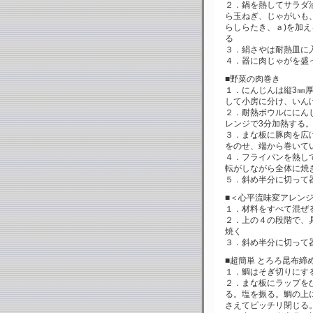
２．鍋を熱してサラダ
ら玉ねぎ、じゃがいも
らしらたき、ａ)を加
る
３．絹さやは耐熱皿に入
４．器に肉じゃがを盛
■野菜の肉巻き
１．にんじんは縦3㎜
して小房に分け、いん
２．耐熱ボウルににん
レンジで3分加熱する
３．まな板に豚肉を広
をのせ、端から巻いて
４．フライパンを熱し
転がしながら全体に焼
５．斜め半分に切って
■＜心平流味変アレンジ＞
１．材料をすべて混ぜ
２．上の４の段階で、
焼く
３．斜め半分に切って
■超簡単 とろろ昆布締
１．鯛はそぎ切りにす
２．まな板にラップを
る。塩を振る。鯛の上
さえてピッチリ閉じる