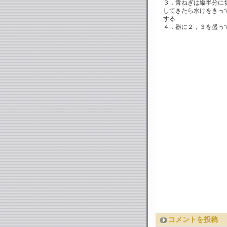
３．青ねぎは縦半分に
してきたら水けをきっ
する
４．器に２，３を盛っ
コメントを投稿