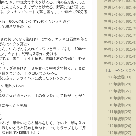
料理レシピ(#601-630
油をひき、中強火で牛肉を炒める。肉の色が変わった
、にんじんを加えてザッと炒める。野菜に油が回った
料理レシピ(#631-660
える。クッキングシートで落し蓋をし、中弱火で20分煮
料理レシピ(#661-690
れ、600wのレンジで30秒くらい火を通す
料理レシピ(#691-720
って絹さやをのせる
料理レシピ(#721-750
料理レシピ(#751-780
厚さに切ってから縦細切りにする。エノキは石突を落と
料理レシピ(#781-810
げんはヘタを落とす
じん、いんげんを入れてフワッとラップをし、600wの
料理レシピ(#811-840
。少し冷ます。野菜は3等分に分ける
料理レシピ(#841-870
げて塩、黒こしょうを振る。豚肉１枚の右端に、野菜
いく
料理レシピ(#871-900
てサラダ油をひき、３を並べて中強火で焼く。たまに
【太一×ケンタロウ・
き目をつける。ａ)を加えてからめる
'08年放送[33]
器に盛り、フライパンに残ったタレをかける
'09年前半[28]
 黒酢タレver.
る
'09年後半[27]
具材に火が通ったら、１のタレをかけて転がしながら
'10年前半[24]
'10年後半[28]
器に盛ったら完成
'11年前半[25]
め
る
'11年後半[26]
ひろげ、半量のとろろ昆布をしく。その上に鯛を並べ
'12年前半[24]
に残りのとろろ昆布を重ねる。上からラップをして押
。冷蔵庫で3時間以上おく
'12年後半[27]