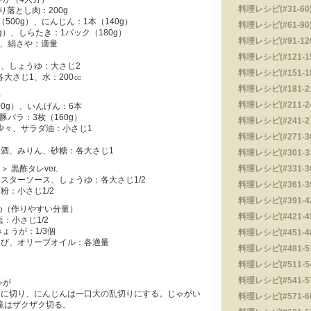
料理レシピ(#31-60)
り落とし肉：200g
500g）、にんじん：1本（140g）
料理レシピ(#61-90)
g）、しらたき：1パック（180g）
料理レシピ(#91-120
2、絹さや：適量
料理レシピ(#121-15
、しょうゆ：大さじ2
料理レシピ(#151-18
大さじ1、水：200㏄
料理レシピ(#181-210
）
料理レシピ(#211-240
00g）、いんげん：6本
豚バラ：3枚（160g）
料理レシピ(#241-270
少々、サラダ油：小さじ1
料理レシピ(#271-300
酒、みりん、砂糖：各大さじ1
料理レシピ(#301-330
 黒酢タレver.
料理レシピ(#331-360
スターソース、しょうゆ：各大さじ1/2
料理レシピ(#361-390
：小さじ1/2
料理レシピ(#391-420
め（作りやすい分量）
料理レシピ(#421-450
：小さじ1/2
ょうが：1/3個
料理レシピ(#451-480
び、オリーブオイル：各適量
料理レシピ(#481-510
料理レシピ(#511-540
料理レシピ(#541-570
ゃが
さに切り、にんじんは一口大の乱切りにする。じゃがい
料理レシピ(#571-600
滝はザクザク切る。