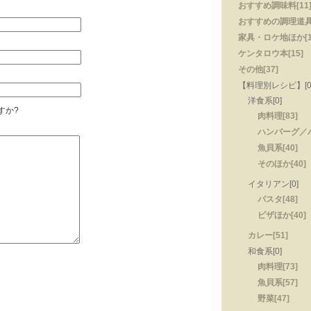
おすすめ調味料[11
おすすめの調理道具[
家具・ロケ地ほか[1
ケンタロウ本[15]
その他[37]
【料理別レシピ】[0
洋食系[0]
すか?
肉料理[83]
ハンバーグ／ハ
魚貝系[40]
そのほか[40]
イタリアン[0]
パスタ[48]
ピザほか[40]
カレー[51]
和食系[0]
肉料理[73]
魚貝系[57]
野菜[47]