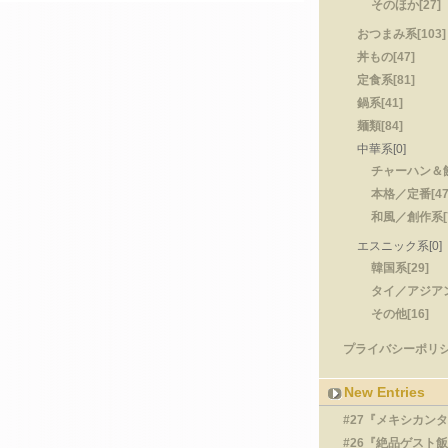
そのほか[27]
おつまみ系[103]
丼もの[47]
定食系[81]
鍋系[41]
麺類[84]
中華系[0]
チャーハン＆餃
本格／定番[47
和風／創作系[7
エスニック系[0]
韓国系[29]
タイ／アジアン
その他[16]
プライバシーポリシー
New Entries
#27『メキシカン
#26『絶品ゲスト