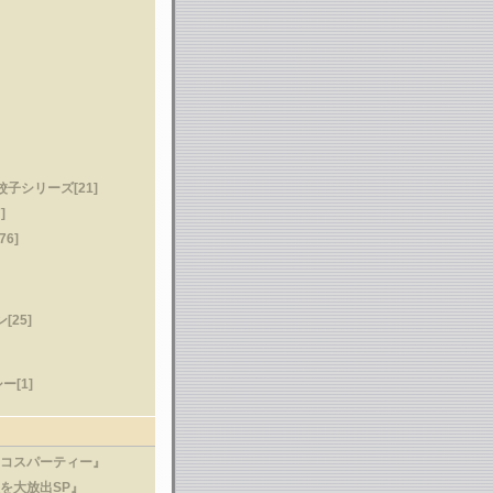
子シリーズ[21]
]
6]
[25]
[1]
タコスパーティー』
飯を大放出SP』