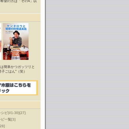
希望の方は「その4」以
理は簡単かつガッツリと
男子ごはん"（笑）
(#1-30)[27]
ピ一覧[3]
28]