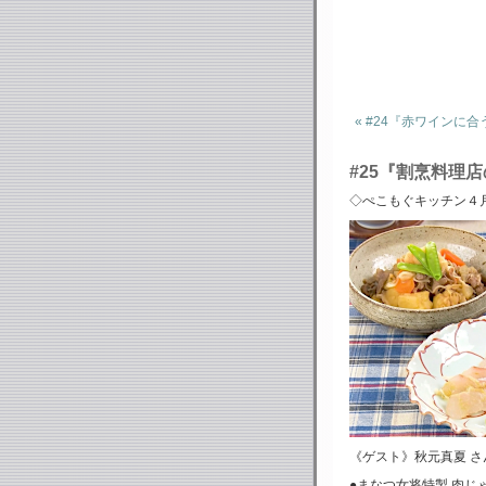
« #24『赤ワインに
#25『割烹料理
◇ぺこもぐキッチン４
《ゲスト》秋元真夏 さ
●まなつ女将特製 肉じ