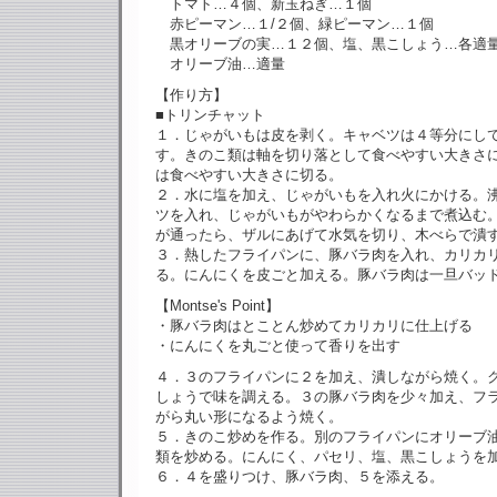
トマト…４個、新玉ねぎ…１個
赤ピーマン…１/２個、緑ピーマン…１個
黒オリーブの実…１２個、塩、黒こしょう…各適
オリーブ油…適量
【作り方】
■トリンチャット
１．じゃがいもは皮を剥く。キャベツは４等分にし
す。きのこ類は軸を切り落として食べやすい大きさ
は食べやすい大きさに切る。
２．水に塩を加え、じゃがいもを入れ火にかける。
ツを入れ、じゃがいもがやわらかくなるまで煮込む
が通ったら、ザルにあげて水気を切り、木べらで潰
３．熱したフライパンに、豚バラ肉を入れ、カリカ
る。にんにくを皮ごと加える。豚バラ肉は一旦バッ
【Montse's Point】
・豚バラ肉はとことん炒めてカリカリに仕上げる
・にんにくを丸ごと使って香りを出す
４．３のフライパンに２を加え、潰しながら焼く。
しょうで味を調える。３の豚バラ肉を少々加え、フ
がら丸い形になるよう焼く。
５．きのこ炒めを作る。別のフライパンにオリーブ
類を炒める。にんにく、パセリ、塩、黒こしょうを
６．４を盛りつけ、豚バラ肉、５を添える。