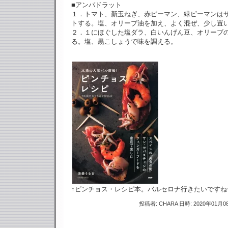
■アンパドラット
１．トマト、新玉ねぎ、赤ピーマン、緑ピーマンは
トする。塩、オリーブ油を加え、よく混ぜ、少し置
２．１にほぐした塩ダラ、白いんげん豆、オリーブ
る。塩、黒こしょうで味を調える。
↑ピンチョス・レシピ本。バルセロナ行きたいですね
投稿者: CHARA 日時: 2020年01月08