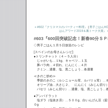
« #602『クリスマスのパーティー料理』
|
男子ごはんHO
はんアワード2019＆裏トーク大賞』 
#603『600回突破記念！新春90分Ｓ
◇男子ごはん１月５日放送のレシピ
[スペインのお母さんレシピ]
●トリンチャット（４～５人分）
じゃがいも…１kg、キャベツ…１玉
豚バラ肉…４切れ、にんにく…４片
クミン…適量、塩、黒こしょう…各適量
≪きのこ炒め≫
季節のきのこ（ルシニョール茸、ルバリョ茸）…
オリーブ油…大さじ２、 にんにく（みじん切り
パセリ（みじん切り）…適量、塩、黒こしょう…
●アンパドラット
塩ダラ（塩抜き済）…５００g、白いんげん豆（茹
０g