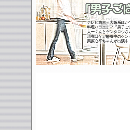
テレビ東京・大阪系ほか
料理バラエティ「男子ご
太一くんとケンタロウさ
現在はケガ療養中のケン
栗原心平ちゃんが出演中