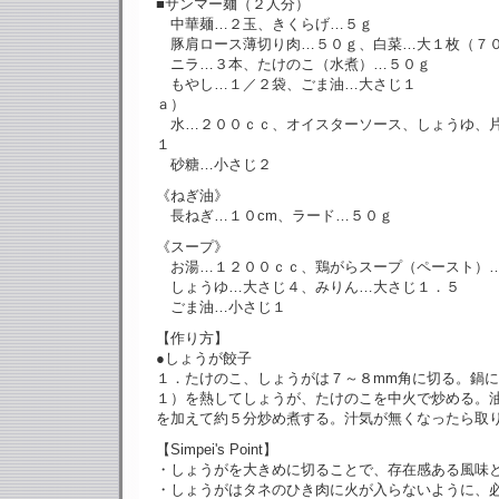
■サンマー麺（２人分）
中華麺…２玉、きくらげ…５ｇ
豚肩ロース薄切り肉…５０ｇ、白菜…大１枚（７
ニラ…３本、たけのこ（水煮）…５０ｇ
もやし…１／２袋、ごま油…大さじ１
ａ）
水…２００ｃｃ、オイスターソース、しょうゆ、
１
砂糖…小さじ２
《ねぎ油》
長ねぎ…１０cm、ラード…５０ｇ
《スープ》
お湯…１２００ｃｃ、鶏がらスープ（ペースト）
しょうゆ…大さじ４、みりん…大さじ１．５
ごま油…小さじ１
【作り方】
●しょうが餃子
１．たけのこ、しょうがは７～８mm角に切る。鍋
１）を熱してしょうが、たけのこを中火で炒める。
を加えて約５分炒め煮する。汁気が無くなったら取
【Simpei's Point】
・しょうがを大きめに切ることで、存在感ある風味
・しょうがはタネのひき肉に火が入らないように、