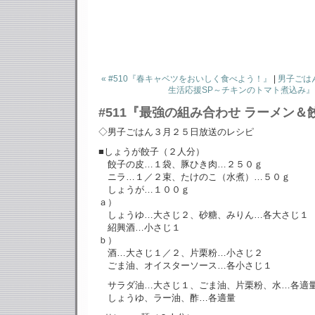
« #510『春キャベツをおいしく食べよう！』
|
男子ごはん
生活応援SP～チキンのトマト煮込み』 
#511『最強の組み合わせ ラーメン＆
◇男子ごはん３月２５日放送のレシピ
■しょうが餃子（２人分）
餃子の皮…１袋、豚ひき肉…２５０ｇ
ニラ…１／２束、たけのこ（水煮）…５０ｇ
しょうが…１００ｇ
ａ）
しょうゆ…大さじ２、砂糖、みりん…各大さじ１
紹興酒…小さじ１
ｂ）
酒…大さじ１／２、片栗粉…小さじ２
ごま油、オイスターソース…各小さじ１
サラダ油…大さじ１、ごま油、片栗粉、水…各適
しょうゆ、ラー油、酢…各適量