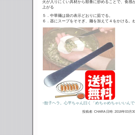
火が入りにくい具材から順番に炒めることで、食感
上がる
５．中華麺は袋の表示どおりに茹でる。
６．器にスープをそそぎ、麺を加えて４をかける。
↑餃子ヘラ。心平ちゃん曰く「めちゃめちゃいいんで
投稿者: CHARA 日時: 2018年03月30