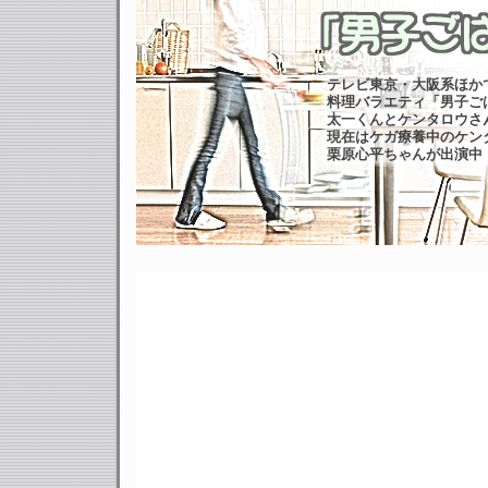
テレビ東京・大阪系ほか
料理バラエティ「男子ご
太一くんとケンタロウさ
現在はケガ療養中のケン
栗原心平ちゃんが出演中