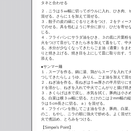
タネと合わせる
２．ニラは５㎜幅に切ってボウルに入れ、ひき肉、
混ぜる。さらに１を加えて混ぜる。
３．餃子の皮の縁にぐるりと水をつけ、２をティー
てのせる。具を包むように半分に折り、ひだを寄せ
じる。
４．フライパンにサラダ油をひき、３の底に片栗粉
火をつけて音がしてきたら水を加えて蓋をして、中
る。水分が少なくなってきたらごま油（適量）をま
りと焼き上げる。焼き目を上にして皿に取り出す。
添える。
●サンマー麺
１．スープを作る。鍋に湯、鶏がらスープを入れて
つしてきたらしょうゆ、みりん、ごま油を加えて混
２．ねぎ油を作る。長ねぎは５㎜厚さの半月切りに
ドを溶かし、ねぎを入れて中火でこんがりと揚げ焼
３．きくらげは水で戻し、水気を拭く。豚肉は小さ
る。白菜は横３㎝幅に切る。たけのこは２mm幅の
ラは５cm長さに切る。ａ）を混ぜる。
４．フライパンを熱してごま油を引き、豚肉、白菜
のこ、もやし、ニラの順に強火で炒める。よく混ぜ
火で煮詰め、とろみをつける。
【Simpei's Point】