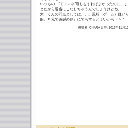
いつもの、“モノマネ”返しをすればよかったのに。
とだから適当にこなしちゃうんでしょうけどね。
太一くんの弱点としては。。。風船（ゲーム）嫌い
船、耳元で破裂の刑』にでもするとよいかも（＾＾
投稿者: CHARA 日時: 2017年11月12