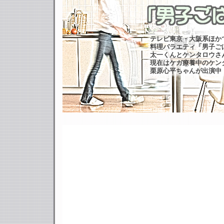
テレビ東京・大阪系ほか
料理バラエティ「男子ご
太一くんとケンタロウさ
現在はケガ療養中のケン
栗原心平ちゃんが出演中