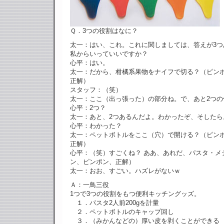
Ｑ．3つの役割はなに？
太一：はい、これ。これに関しましては、答えが3つ
私からいっていいですか？
心平：はい。
太一：だから、柑橘系果物をナイフで切る？（ピン
正解）
スタッフ：（笑）
太一：ここ（出っ張った）の部分ね。で、あと2つの
心平：2つ？
太一：あと、2つあるんだよ。わかったぞ、そしたら
心平：わかった？
太一：ペットボトルをここ（穴）で開ける？（ピン
正解）
心平：（笑）すごくね？ ああ、あれだ、パスタ・メ
ン、ピンポン、正解）
太一：おお、すごい。ハズレがないｗ
Ａ：一鳥三役
1つで3つの役割をもつ便利キッチングッズ。
１．パスタ2人前200gを計量
２．ペットボトルのキャップ回し
３．（みかんなどの）厚い皮を剥くことができる