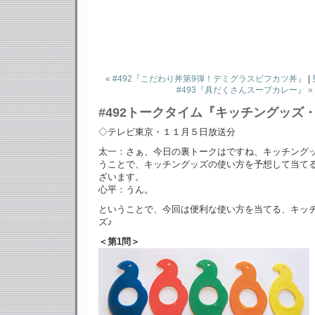
« #492『こだわり丼第9弾！デミグラスビフカツ丼』
|
#493『具だくさんスープカレー』 »
#492トークタイム『キッチングッズ
◇テレビ東京・１１月５日放送分
太一：さぁ、今日の裏トークはですね、キッチング
うことで、キッチングッズの使い方を予想して当て
ざいます。
心平：うん。
ということで、今回は便利な使い方を当てる、キッ
ズ♪
＜第1問＞