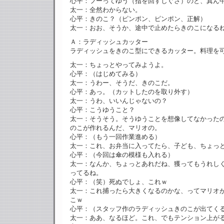
心平：フーってゆう（指を回すしぐさ）のと、真ん
太一：全然わからない。
心平：きのこ？（ピンポン、ピンポン、正解）
太一：おお、そうか、途中で止めたらきのこになる
Ａ：ラディッシュカッター
ラディッシュをきのこ型にできるカッター。料理を
太一：ちょっとやってみようよ。
心平：（はじめてみる）
太一：うわー、そうだ、きのこだ。
心平：あっ。（カットしたのを取り外す）
太一：うわ、いいんじゃないの？
心平：こうゆうこと？
太一：そうそう。そうゆうことを想像してなかったの
のこが作れるんだ、マリオの。
心平：（もう一回作業進める）
太一：これ、お弁当に入ってたら、子ども、ちょっ
心平：（今回は傘の模様も入れる）
太一：なんか、ちょっとあれだね、獲ってもうれし
ってるね。
心平：（笑）死ぬでしょ、これｗ
太一：これ捕ったら大きくなるのかな、ってマリオ
こｗ
心平：（スタッフ作のラディッシュきのこが出てく
太一：ああ、なるほど。これ、でもテンション上が