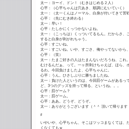
太一：ヨーイ、ドン！（むきはじめる２人）
心平：（心平ちゃんは穴あき、順調にむいていく）
太一：（太一くんはノーマル、白身が付いてきて苦
心平：（先にむき終わる）
太一：早い！
心平：たしかにくっつかないよね。
太一：（こっちは）くっついてるもん。だからさ、
すると白身が剥がれちゃう。
心平：すごいね。
太一：すごいね。いや、すごさ、俺やってないから
心平：（笑）
太一：たまご好きの人はたまんないだろうね、これ
むけるんだぁ、って。一ヶ所剥けちゃえば、ほら、
るわ。今回負けましたよ、心平ちゃんに。
心平：うん。ひさしぶりに勝ちましたね。
太一：負けた人というのは、今回罰ゲームがあるっ
ど、3つのグッズを持って帰る、というね。。。
心平：罰ゲーム？
太一：罰ゲーム。
心平：ああ。どうぞ、どうぞ。
太一：ありがとうございます（＾＾ 頂いて帰ります
♯
いやいや、心平ちゃん、そこはツッコまなくては、
くなくてもｗ