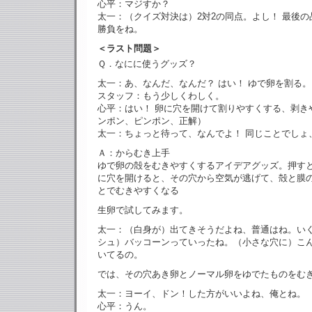
心平：マジすか？
太一：（クイズ対決は）2対2の同点。よし！ 最後
勝負をね。
＜ラスト問題＞
Ｑ．なにに使うグッズ？
太一：あ、なんだ、なんだ？ はい！ ゆで卵を割る。
スタッフ：もう少しくわしく。
心平：はい！ 卵に穴を開けて割りやすくする、剥き
ンポン、ピンポン、正解）
太一：ちょっと待って、なんでよ！ 同じことでしょ
Ａ：からむき上手
ゆで卵の殻をむきやすくするアイデアグッズ。押す
に穴を開けると、その穴から空気が逃げて、殻と膜
とでむきやすくなる
生卵で試してみます。
太一：（白身が）出てきそうだよね、普通はね。い
シュ）バッコーンっていったね。（小さな穴に）こ
いてるの。
では、その穴あき卵とノーマル卵をゆでたものをむ
太一：ヨーイ、ドン！した方がいいよね、俺とね。
心平：うん。