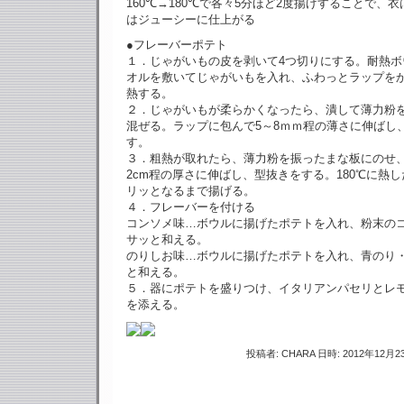
160℃→180℃で各々5分ほど2度揚げすることで、
はジューシーに仕上がる
●フレーバーポテト
１．じゃがいもの皮を剥いて4つ切りにする。耐熱ボ
オルを敷いてじゃがいもを入れ、ふわっとラップをか
熱する。
２．じゃがいもが柔らかくなったら、潰して薄力粉
混ぜる。ラップに包んで5～8ｍｍ程の薄さに伸ばし
す。
３．粗熱が取れたら、薄力粉を振ったまな板にのせ、
2cm程の厚さに伸ばし、型抜きをする。180℃に熱
リッとなるまで揚げる。
４．フレーバーを付ける
コンソメ味…ボウルに揚げたポテトを入れ、粉末の
サッと和える。
のりしお味…ボウルに揚げたポテトを入れ、青のり
と和える。
５．器にポテトを盛りつけ、イタリアンパセリとレ
を添える。
投稿者: CHARA 日時: 2012年12月23