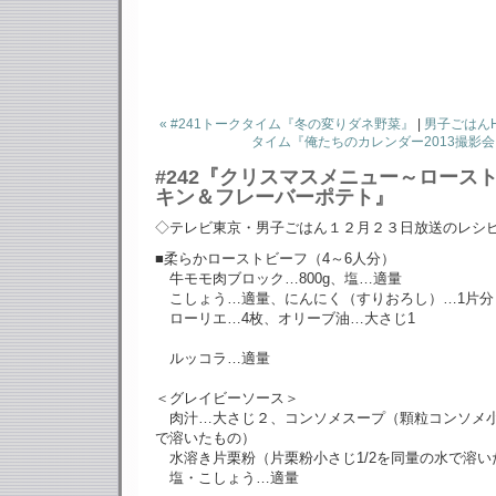
« #241トークタイム『冬の変りダネ野菜』
|
男子ごはんH
タイム『俺たちのカレンダー2013撮影会』
#242『クリスマスメニュー～ロース
キン＆フレーバーポテト』
◇テレビ東京・男子ごはん１２月２３日放送のレシ
■柔らかローストビーフ（4～6人分）
牛モモ肉ブロック…800g、塩…適量
こしょう…適量、にんにく（すりおろし）…1片分
ローリエ…4枚、オリーブ油…大さじ1
ルッコラ…適量
＜グレイビーソース＞
肉汁…大さじ２、コンソメスープ（顆粒コンソメ小さじ
で溶いたもの）
水溶き片栗粉（片栗粉小さじ1/2を同量の水で溶い
塩・こしょう…適量