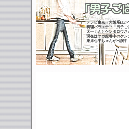
テレビ東京・大阪系ほか
料理バラエティ「男子ご
太一くんとケンタロウさ
現在はケガ療養中のケン
栗原心平ちゃんが出演中