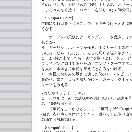
くのすりおろしを切り込み部分にすり込み、オリーブ
にまんべんなく塗り、ローリエを貼りつけて30分程
【Shimpei's Point】
牛肉に切れ目を入れることで、下味をつけるときに
くなる
３．オーブンの天板にクッキングシートを敷き、その
40分焼く。
４．ガーリックホイップを作る。生クリームを泡立
いになったら、にんにくのみじん切りと塩を加えて
５．3が焼き上がったら、肉汁を取り出し、グレービ
フライパンに肉汁をあたため、コンソメスープでの
を入れ、水溶き片栗粉を加えてとろみをつける。
６．お皿にお好みの厚さに切った5のローストビーフ
をのせ、白こしょうを振りかける。ガーリックホイ
ソースを添える。
●カリカリフライドチキン
１．ボウルに（A）の調味料を混ぜ合わせ、鶏肉を
み、10分程寝かす。
２．片栗粉をしっかりとまぶし、1度目は160℃の低
揚げ、衣が薄く色付いてきたら一旦バットに取り出す。
の油で５分程揚げる。
【Shimpei's Point】