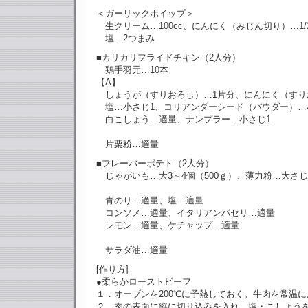
＜ガーリックホイップ＞
生クリーム…100cc、にんにく（みじん切り）…1/
塩…2つまみ
■カリカリフライドチキン（2人分）
鶏手羽元…10本
【A】
しょうが（すりおろし）…1片分、にんにく（すり
塩…小さじ1、コリアンダーシード（パウダー）…
白こしょう…適量、ナンプラー…小さじ1
片栗粉…適量
■フレーバーポテト（2人分）
じゃがいも…大3～4個（500ｇ）、薄力粉…大さじ1
青のり…適量、塩…適量
コンソメ…適量、イタリアンパセリ…適量
レモン…適量、ケチャップ…適量
サラダ油…適量
[作り方]
●柔らかローストビーフ
１．オーブンを200℃に予熱しておく。牛肉を常温
２．肉の表面に縦に切り込みを入れ、塩・こしょう