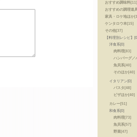
おすすめ調味料[11
おすすめの調理道具[
家具・ロケ地ほか[1
ケンタロウ本[15]
その他[37]
【料理別レシピ】[0
洋食系[0]
肉料理[83]
ハンバーグ／ハ
魚貝系[40]
そのほか[40]
イタリアン[0]
パスタ[48]
ピザほか[40]
カレー[51]
和食系[0]
肉料理[73]
魚貝系[57]
野菜[47]