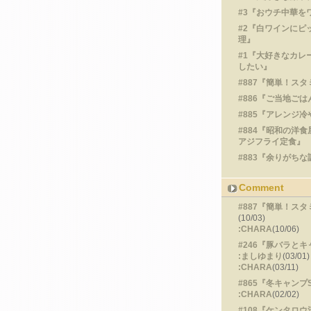
#3『おウチ中華を
#2『白ワインにピ
理』
#1『大好きなカレ
したい』
#887『簡単！ス
#886『ご当地ごは
#885『アレンジ
#884『昭和の洋
アジフライ定食』
#883『余りがちな
Comment
#887『簡単！ス
(10/03)
:CHARA
(10/06)
#246『豚バラと
:ましゆまり
(03/01)
:CHARA
(03/11)
#865『冬キャンプ
:CHARA
(02/02)
#108『ケンタロ