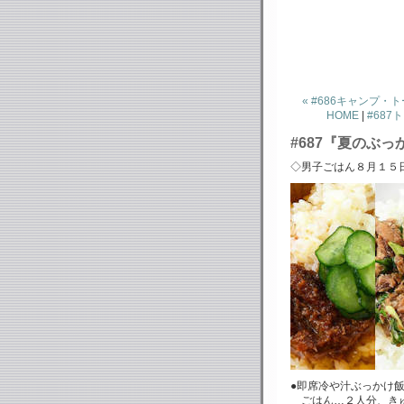
« #686キャンプ
HOME
|
#68
#687『夏のぶっ
◇男子ごはん８月１５
●即席冷や汁ぶっかけ
ごはん…２人分、き