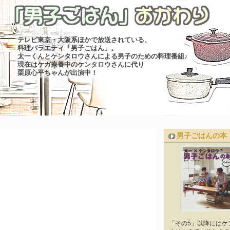
テレビ東京・大阪系ほかで放送されている、
料理バラエティ「男子ごはん」。
太一くんとケンタロウさんによる男子のための料理番組♪
現在はケガ療養中のケンタロウさんに代り
栗原心平ちゃんが出演中！
男子ごはんの本
「その5」以降にはケ