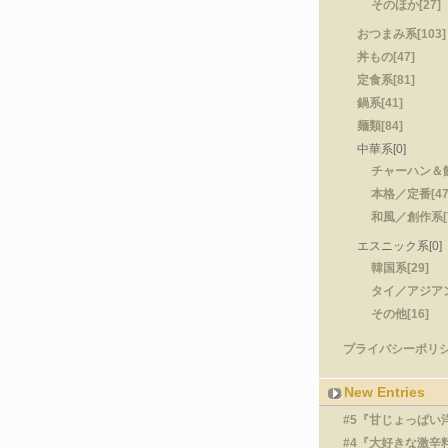
そのほか[27]
おつまみ系[103]
丼もの[47]
定食系[81]
鍋系[41]
麺類[84]
中華系[0]
チャーハン＆餃
本格／定番[47
和風／創作系[7
エスニック系[0]
韓国系[29]
タイ／アジアン
その他[16]
プライバシーポリシー
New Entries
#5『甘じょっぱい
#4『大好きな激辛