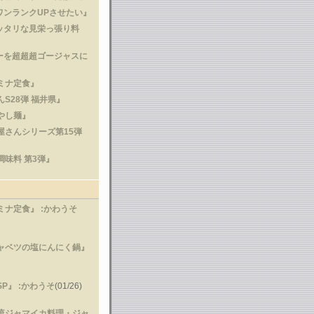
ワンランクUPさせたい』
ッタリな見栄っ張り料
ーを超超超ゴージャスに
タミナ定食』
んS28弾 福井県』
冷やし麺』
食屋さんシリーズ第15弾
調味料 第3弾』
タミナ定食』
:かわうそ
キャベツの塩にんにく鍋』
SP』
:かわうそ
(01/26)
ウ流ジャマイカ料理・ジャ