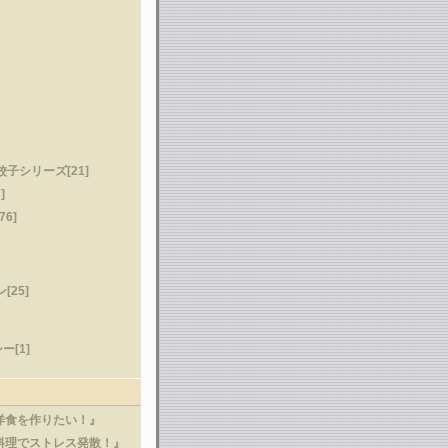
子シリーズ[21]
]
6]
[25]
[1]
洋食を作りたい！』
料理でストレス発散！』