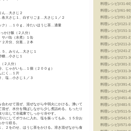
料理レシピ(#31-60)
料理レシピ(#61-90)
りん…大さじ２
料理レシピ(#91-120
各大さじ１、白すりごま…大さじ１／２
料理レシピ(#121-15
ク）…１０ｇ、冷たいほうじ茶…適量
料理レシピ(#151-18
ぶっかけ飯（２人分）
、サバ缶（水煮）１缶
料理レシピ(#181-210
／２片分、分葱…２本
料理レシピ(#211-240
料理レシピ(#241-270
５、みりん…大さじ１
砂糖…小さじ１
料理レシピ(#271-300
飯（２人分）
料理レシピ(#301-330
、じゃがいも…１個（２００ｇ）
料理レシピ(#331-360
んにく…１片
２、塩…小さじ１／３
料理レシピ(#361-390
料理レシピ(#391-420
料理レシピ(#421-450
料理レシピ(#451-480
飯
を合わせて混ぜ、混ぜながら中弱火にかける。沸いて
料理レシピ(#481-510
て混ぜ、水分を飛ばしながら少し煮詰める。もったり
料理レシピ(#511-540
取り出して冷蔵庫でしっかり冷やす。
切りにしてボウルに入れ、塩を振ってもみ、１５分お
料理レシピ(#541-570
っかり絞る。
料理レシピ(#571-600
１、２をのせ、ほうじ茶をかける。溶き混ぜながら食