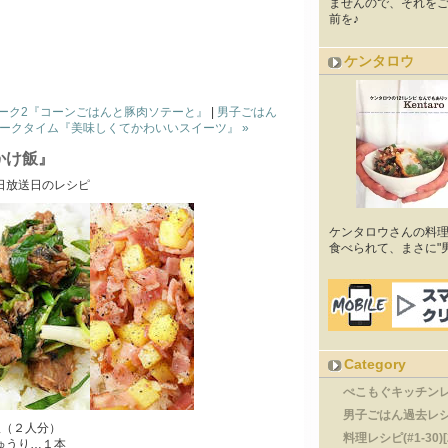
ませんので、それをご
前を♪
ケンタロウ
・トーク2『コーンごはんと豚肉ソテーと』
|
男子ごはん
7トークタイム『美味しくてかわいいスイーツ』 »
かけ飯』
日放送日のレシピ
ケンタロウさんの料
食べられて、まさに"
Category
ぺこもぐキッチンレシピ
男子ごはん過去レシ
飯（２人分）
料理レシピ(#1-30)[
ゅうり…１本