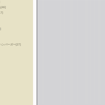
]
46]
7]
]
ンバーガー[27]