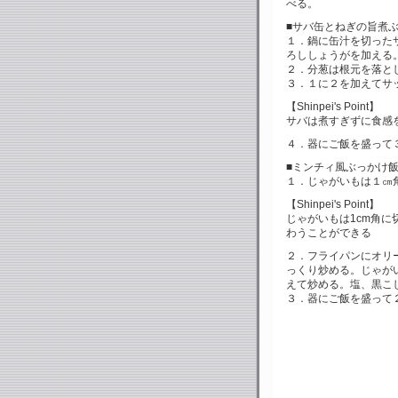
べる。
■サバ缶とねぎの旨煮
１．鍋に缶汁を切った
ろししょうがを加える
２．分葱は根元を落と
３．１に２を加えてサ
【Shinpei's Point】
サバは煮すぎずに食感
４．器にご飯を盛って
■ミンチィ風ぶっかけ
１．じゃがいもは１㎝
【Shinpei's Point】
じゃがいもは1cm角
わうことができる
２．フライパンにオリ
っくり炒める。じゃが
えて炒める。塩、黒こ
３．器にご飯を盛って