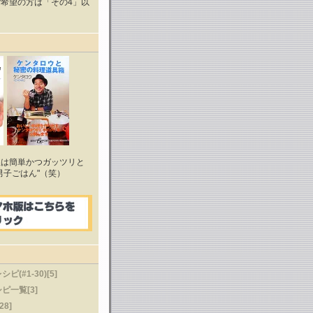
希望の方は「その4」以
理は簡単かつガッツリと
男子ごはん"（笑）
(#1-30)[5]
ピ一覧[3]
28]