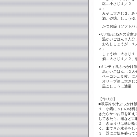
塩…小さじ１／２
ａ）
みそ…大さじ３、み
酒、砂糖、しょうゆ…
かつお節（ソフトパッ
●サバ缶とねぎの旨煮
温かいごはん２人分
おろししょうが…１
ａ）
しょうゆ…大さじ１．
酒…大さじ１／２、
●ミンチィ風ぶっかけ
温かいごはん…２人分
ベーコン…５枚、に
オリーブ油…大さじ
黒こしょう…適量
【作り方】
■即席冷や汁ぶっかけ
１．小鍋にａ）の材料
きたらかつお節を加え
してきたら、器などに
２．きゅうりは薄い輪
く。出てきた水分をし
３．器にご飯を盛って