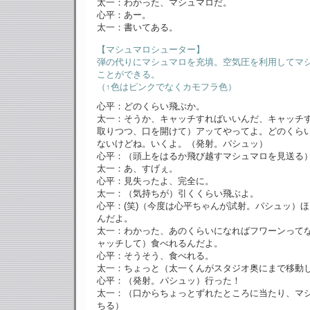
太一：わかった、マシュマロだ。
心平：あー。
太一：書いてある。
【マシュマロシューター】
弾の代りにマシュマロを充填。空気圧を利用してマ
ことができる。
（↑色はピンクでなくカモフラ色）
心平：どのくらい飛ぶか。
太一：そうか、キャッチすればいいんだ、キャッチ
取りつつ、口を開けて）アッてやってよ。どのくら
ないけどね。いくよ。（発射。パシュッ）
心平：（頭上をはるか飛び越すマシュマロを見送る
太一：あ、すげぇ。
心平：見失ったよ、完全に。
太一：（気持ちが）引くくらい飛ぶよ。
心平：(笑)（今度は心平ちゃんが試射。パシュッ）
んだよ。
太一：わかった、あのくらいになればフワーンって
ャッチして）食べれるんだよ。
心平：そうそう、食べれる。
太一：ちょっと（太一くんがスタジオ奥にまで移動
心平：（発射。パシュッ）行った！
太一：（口からちょっとずれたところに当たり、マ
ちる）