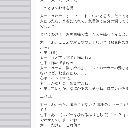
このときの映像を見て、
太一：うわー、すごい。これ、いいと思う。だって
人だったら、水槽に入れて、魚目線で自分の飼って
でしょ？
というわけで、お魚目線で太一くんを撮ってみると
太一：あ、ここぶつかるやつじゃない？（映像内の
わ～』
心平：(笑)
太一：（どアップで）怖いねｗ
心平：怖いですねｗ
太一：うーん、楽しめるよ。コントローラーの難し
ないけど、映像みたら。。。
心平：そうですね。
太一：かなり楽しめますよね。
心平：ていうか、なにかあの、そうね、ロマンがあ
二品目。
太一：わかった。電車じゃない？ 電車のレバーじゃ
て？
心平：あ、（レバーをひねるふりをして）これ？ す
でわかんの、すごいね。
太一：だけど、これ何？