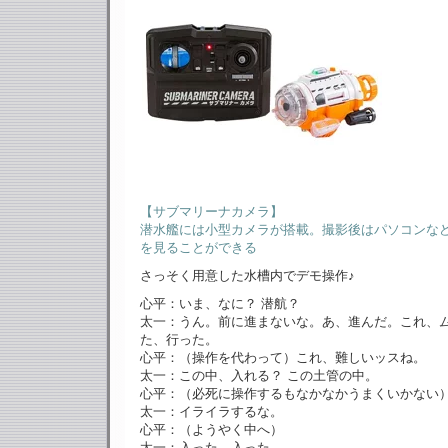
【サブマリーナカメラ】
潜水艦には小型カメラが搭載。撮影後はパソコンな
を見ることができる
さっそく用意した水槽内でデモ操作♪
心平：いま、なに？ 潜航？
太一：うん。前に進まないな。あ、進んだ。これ、
た、行った。
心平：（操作を代わって）これ、難しいッスね。
太一：この中、入れる？ この土管の中。
心平：（必死に操作するもなかなかうまくいかない
太一：イライラするな。
心平：（ようやく中へ）
太一：入った、入った。