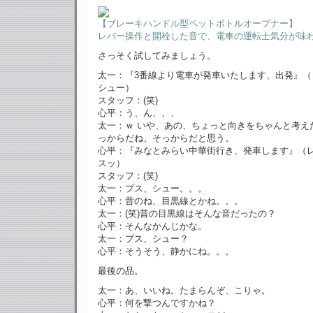
【ブレーキハンドル型ペットボトルオープナー】
レバー操作と開栓した音で、電車の運転士気分が味
さっそく試してみましょう。
太一：『3番線より電車が発車いたします、出発』（
シュー）
スタッフ：(笑)
心平：う、ん、、、
太一：ｗ いや、あの、ちょっと向きをちゃんと考え
っからだね、そっからだと思う。
心平：『みなとみらい中華街行き、発車します』（
スッ）
スタッフ：(笑)
太一：プス、シュー。。。
心平：昔のね、目黒線とかね。。。
太一：(笑)昔の目黒線はそんな音だったの？
心平：そんなかんじかな。
太一：プス、シュー？
心平：そうそう、静かにね。。。
最後の品。
太一：あ、いいね。たまらんぞ、こりゃ。
心平：何を撃つんですかね？