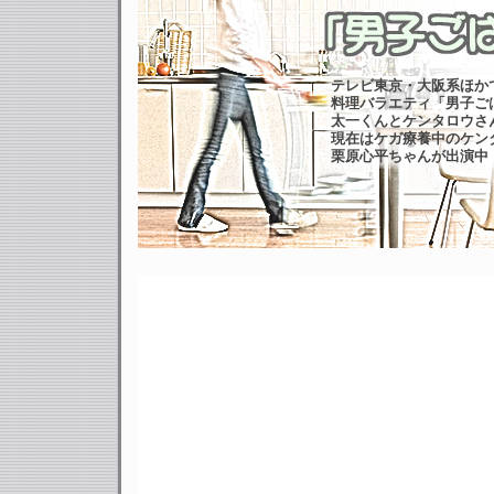
テレビ東京・大阪系ほか
料理バラエティ「男子ご
太一くんとケンタロウさ
現在はケガ療養中のケン
栗原心平ちゃんが出演中