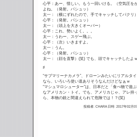
心平：あー、惜しい。もう一回いける。（空気圧を
よね。（発射。パシュッ）
太一：（横にずれたので、手でキャッチしてパクリ
心平：（発射。パシュッ）
太一：（頭上を大きくオーバー）
心平：これ、勢いよく。。。
太一：うわー、スゲー飛ぶ。
心平：（次）いきますよ。
太一：うん。
心平：（発射。パシュッ）
太一：（顔を直撃）(笑) でも、頭でキャッチしたよ
♯
“サブマリーナカメラ”、ドローンみたいにリアルタ
なら、いろいろ使い道ありそうなんだけどなぁｗ
“マシュマロシューター”は、日本だと「食べ物で遊
なアメリカン・トイ。でも、アメリカじゃ、アレ持
ら、本物の銃と間違えられて危険では！？(笑)
投稿者: CHARA 日時: 2017年02月07