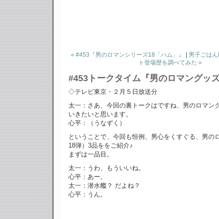
« #453『男のロマンシリーズ18「ハム」』
|
男子ごはん
ト登場歴を調べてみた »
#453トークタイム『男のロマングッズ
◇テレビ東京・２月５日放送分
太一：さあ、今回の裏トークはですね、男のロマン
いきたいと思います。
心平：（うなずく）
ということで、今回も恒例、男心をくすぐる、男の
18弾）3品ををご紹介♪
まずは一品目。
太一：うわ、もういいね。
心平：あー。
太一：潜水艦？ だよね？
心平：うん。