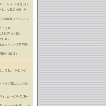
ワンランクUPさせたい』
ッタリな見栄っ張り料
ーを超超超ゴージャスに
タミナ定食』
んS28弾 福井県』
冷やし麺』
食屋さんシリーズ第15弾
調味料 第3弾』
タミナ定食』
:かわうそ
キャベツの塩にんにく鍋』
SP』
:かわうそ
(01/26)
ウ流ジャマイカ料理・ジャ