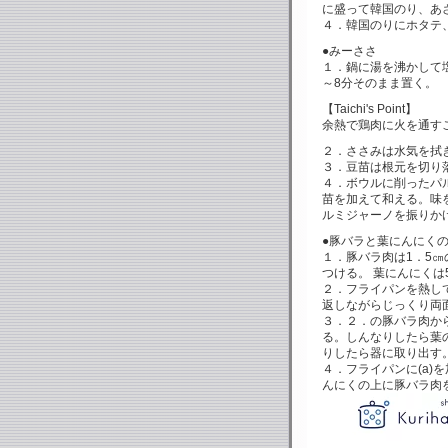
に盛って韓国のり、あ
４．韓国のりにホタテ
●みーささ
１．鍋に湯を沸かして
～8分そのまま置く。
【Taichi's Point】
余熱で鶏肉に火を通す
２．ささみは水気を拭
３．豆苗は根元を切り
４．ボウルに削ったパル
苗を加えて和える。味
ルミジャーノを振りか
●豚バラと葉にんにく
１．豚バラ肉は1．5㎝
つける。 葉にんにくは
２．フライパンを熱し
返しながらじっくり両
３．２．の豚バラ肉か
る。しんなりしたら葉
りしたら器に取り出す
４．フライパンに(a)
んにくの上に豚バラ肉