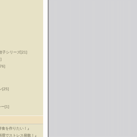
子シリーズ[21]
]
6]
[25]
[1]
洋食を作りたい！』
料理でストレス発散！』