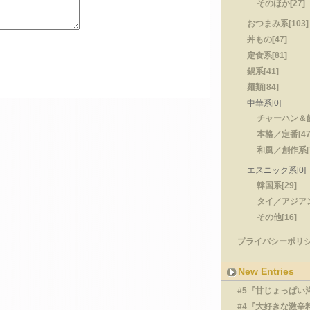
そのほか[27]
おつまみ系[103]
丼もの[47]
定食系[81]
鍋系[41]
麺類[84]
中華系[0]
チャーハン＆餃
本格／定番[47
和風／創作系[7
エスニック系[0]
韓国系[29]
タイ／アジアン
その他[16]
プライバシーポリシー
New Entries
#5『甘じょっぱい
#4『大好きな激辛