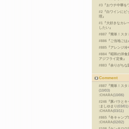
#3『おウチ中華を
#2『白ワインにピ
理』
#1『大好きなカレ
したい』
#887『簡単！ス
#886『ご当地ごは
#885『アレンジ
#884『昭和の洋
アジフライ定食』
#883『余りがちな
Comment
#887『簡単！ス
(10/03)
:CHARA
(10/06)
#246『豚バラと
:ましゆまり
(03/01)
:CHARA
(03/11)
#865『冬キャンプ
:CHARA
(02/02)
#108『ケンタロ