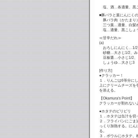
塩、酒…各適量、黒
■豚バラと葉にんにくの
豚バラ肉（かたまり）
三つ葉…適量、白髪
塩…適量、黒こしょ
≪甘辛だれ≫
(a)
おろしにんにく…1/2
砂糖…大さじ1/2、み
豆板醤…小さじ1/2、
しょうゆ…大さじ3
[作り方]
●クラッカー！
１．りんごは6等分に
上にクリームチーズを
を添える。
【Okamura's Point】
クラッカーが割れない
●ホタテのピリピリ
１．ホタテは缶汁を切
２．フライパンにごま
っくり加熱する。にん
る。
３．ボウルにホタテ、