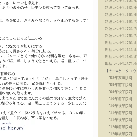
料理レシピ(#601-630
さつき、レモンを添える。
、あさつきをのせ、レモンを絞って巻いて食べる。
料理レシピ(#631-660
料理レシピ(#661-690
塩、酒を加え、ささみを加える。火を止めて蓋をして7
料理レシピ(#691-720
料理レシピ(#721-750
料理レシピ(#751-780
ことでしっとりと仕上がる
料理レシピ(#781-810
き、ななめそぎ切りにする。
料理レシピ(#811-840
落として長さを2～3等分に切る。
ミジャーノとその他の(a)の材料を混ぜ、ささみ、豆
料理レシピ(#841-870
をみて塩、黒こしょうでととのえる。器に盛って、パ
料理レシピ(#871-900
ける。
【太一×ケンタロウ・
の甘辛炒め
'08年放送[33]
の厚さに切って塩（小さじ1/2）、黒こしょうで下味を
5㎝の長さに切る。(a)を混ぜ合わせる。
'09年前半[28]
て油をひかずに豚バラ肉を並べて強火で焼く。たまに
'09年後半[27]
面を焼いて取り出す。
ら出てきた油で葉にんにくの茎の部分から強火で炒め
'10年前半[24]
の部分を加える。塩、黒こしょうをする。少ししんな
'10年後半[28]
。
を加えて煮立て、豚バラ肉を加えて絡める。３．の葉に
'11年前半[25]
を盛り、白髪ねぎ、三つ葉をのせる。
'11年後半[26]
'12年前半[24]
'12年後半[27]