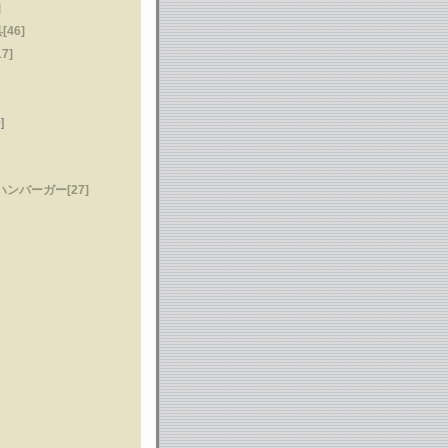
]
46]
7]
]
ンバーガー[27]