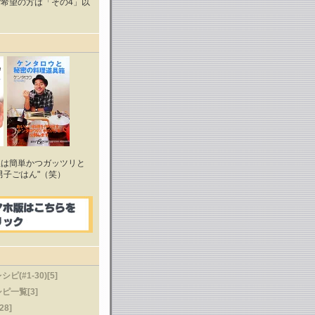
希望の方は「その4」以
理は簡単かつガッツリと
男子ごはん"（笑）
(#1-30)[5]
ピ一覧[3]
28]