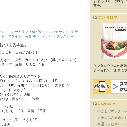
ませんので、それをご
前を♪
ケンタロウ
～モモエ・カレー＆ランプ肉のWクミンステーキ』
|
男子ご
46トークタイム『新春SP1-ワイルド・グッズ』 »
～おつまみ4品』
はん１月４日放送のレシピ
好きー！ クラッカー！（4人分）[岡村さんレシピ]
チーズ…適量、りんご…1個
ケンタロウさんの料
食べられて、まさに"
人分）[長瀬さんリクエスト]
0g）、にんにく（みじん切り）…1片
）…1片、赤唐辛子（小口切り）…大さじ1/2
ごま油…大さじ3
モン（くし型）…適量
つき（長さ5cm）…適量
Category
一レシピ]
たもの）…3本、豆苗…1/2束
ぺこもぐキッチンレシピ
男子ごはん過去レシ
オリーブ油…大さじ1/2
料理レシピ(#1-30)[
つまみ