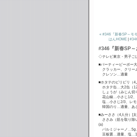
« #346『新春SP
はんHOME
|
#3
#346『新春SP
◇テレビ東京・男子ご
■パーティーピーポー大
クラッカー、クリーム
クレソン…適量
■ホタテのピリピリ（4
ホタテ缶…大2缶（12
しょうが（みじん切り
花山椒…小さじ1/2、
塩…小さじ2/3、レ
韓国のり…適量、あさ
■みーささ（4人分）[太
ささみ（筋を取り除い
(a)
パルミジャーノ…5g、
豆板醤…適量、塩…1