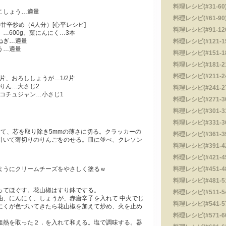
料理レシピ(#31-60)
こしょう…適量
料理レシピ(#61-90)
甘辛炒め（4人分）[心平レシピ]
料理レシピ(#91-120
…600g、葉にんにく…3本
ねぎ…適量
料理レシピ(#121-15
う…適量
料理レシピ(#151-18
料理レシピ(#181-210
料理レシピ(#211-240
片、おろししょうが…1/2片
りん…大さじ2
料理レシピ(#241-270
コチュジャン…小さじ1
料理レシピ(#271-300
料理レシピ(#301-330
料理レシピ(#331-360
して、芯を取り除き5mmの薄さに切る。クラッカーの
料理レシピ(#361-390
引いて薄切りのりんごをのせる。皿に並べ、クレソン
料理レシピ(#391-420
料理レシピ(#421-450
ようにクリームチーズをやさしく塗るｗ
料理レシピ(#451-480
料理レシピ(#481-510
ってほぐす。花山椒はすり鉢でする。
料理レシピ(#511-540
油、にんにく、しょうが、赤唐辛子を入れて 中火でじ
料理レシピ(#541-570
にくが色づいてきたら花山椒を加えて炒め、火を止め
料理レシピ(#571-600
粗熱を取った２．を入れて和える。塩で調味する。器