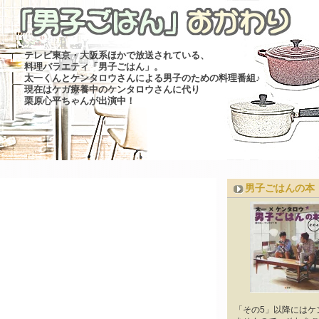
テレビ東京・大阪系ほかで放送されている、
料理バラエティ「男子ごはん」。
太一くんとケンタロウさんによる男子のための料理番組♪
現在はケガ療養中のケンタロウさんに代り
栗原心平ちゃんが出演中！
男子ごはんの本
「その5」以降にはケ