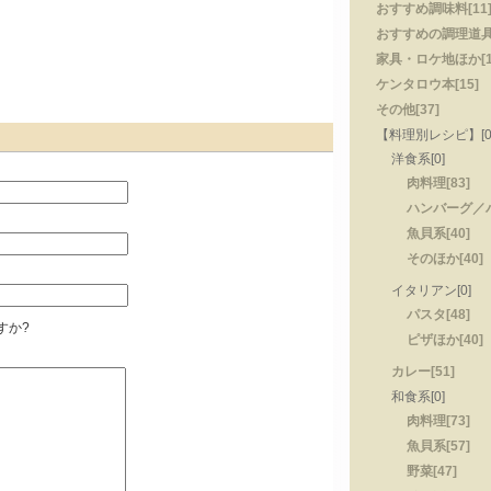
おすすめ調味料[11
おすすめの調理道具[
家具・ロケ地ほか[1
ケンタロウ本[15]
その他[37]
【料理別レシピ】[0
洋食系[0]
肉料理[83]
ハンバーグ／ハ
魚貝系[40]
そのほか[40]
イタリアン[0]
パスタ[48]
すか?
ピザほか[40]
カレー[51]
和食系[0]
肉料理[73]
魚貝系[57]
野菜[47]