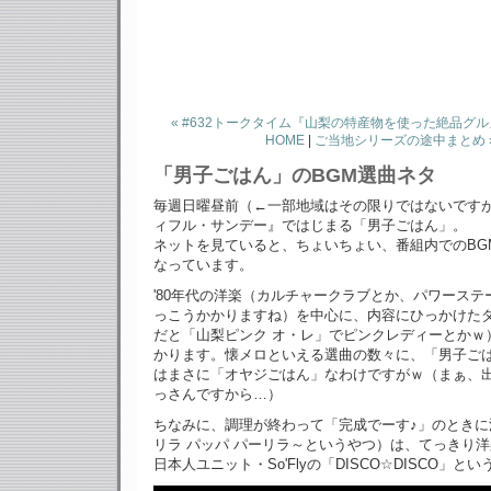
« #632トークタイム『山梨の特産物を使った絶品グ
HOME
|
ご当地シリーズの途中まとめ 
「男子ごはん」のBGM選曲ネタ
毎週日曜昼前（←一部地域はその限りではないです
ィフル・サンデー』ではじまる「男子ごはん」。
ネットを見ていると、ちょいちょい、番組内でのBG
なっています。
'80年代の洋楽（カルチャークラブとか、パワーステ
っこうかかりますね）を中心に、内容にひっかけた
だと「山梨ピンク オ・レ」でピンクレディーとかｗ
かります。懐メロといえる選曲の数々に、「男子ご
はまさに「オヤジごはん」なわけですがｗ（まぁ、
っさんですから…）
ちなみに、調理が終わって「完成でーす♪」のときに
リラ パッパ パーリラ～というやつ）は、てっきり
日本人ユニット・So'Flyの「DISCO☆DISCO」と