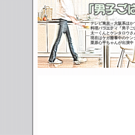
テレビ東京・大阪系ほか
料理バラエティ「男子ご
太一くんとケンタロウさ
現在はケガ療養中のケン
栗原心平ちゃんが出演中