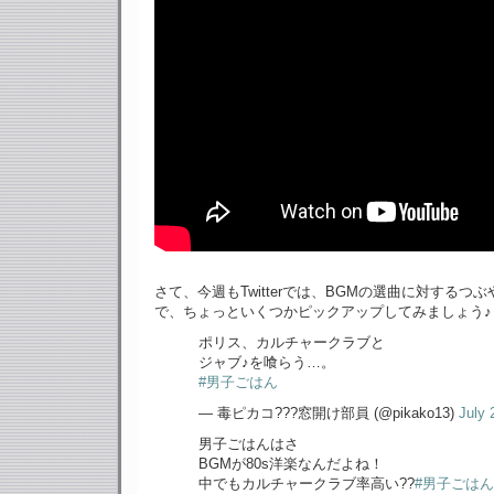
さて、今週もTwitterでは、BGMの選曲に対するつ
で、ちょっといくつかピックアップしてみましょう♪
ポリス、カルチャークラブと
ジャブ♪を喰らう…。
#男子ごはん
— 毒ピカコ???窓開け部員 (@pikako13)
July 
男子ごはんはさ
BGMが80s洋楽なんだよね！
中でもカルチャークラブ率高い??
#男子ごはん